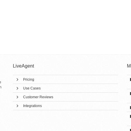
LiveAgent
M
Pricing
e
h
Use Cases
Customer Reviews
Integrations